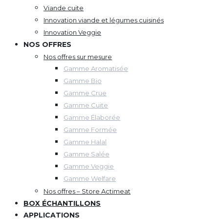
Viande cuite
Innovation viande et légumes cuisinés
Innovation Veggie
NOS OFFRES
Nos offres sur mesure
Gamme Aromatisée
Gamme Bio
Gamme Crue
Gamme Cuite
Gamme Élaborée
Gamme Formée
Gamme Halal
Gamme Salée
Gamme Veggie
Gamme Welfare
Nos offres – Store Actimeat
BOX ÉCHANTILLONS
APPLICATIONS