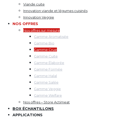
Viande cuite
Innovation viande et légumes cuisinés
Innovation Veggie
NOS OFFRES
Nos offres sur mesure
Gamme Aromatisée
Gamme Bio
Gamme Crue
Gamme Cuite
Gamme Élaborée
Gamme Formée
Gamme Halal
Gamme Salée
Gamme Veggie
Gamme Welfare
Nos offres – Store Actimeat
BOX ÉCHANTILLONS
APPLICATIONS