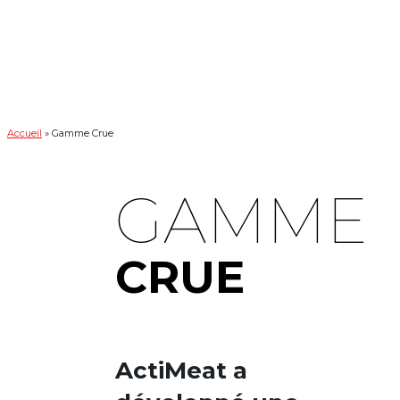
Accueil
»
Gamme Crue
GAMME
CRUE
ActiMeat a